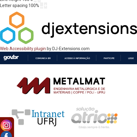
Letter spacing
100
%
Web Accessibility plugin
by DJ-Extensions.com
COMUNICA BR
ACESSO À INFORMAÇÃO
PARTICIPE
LEGISL
IR
PARA
O
CONTEÚDO