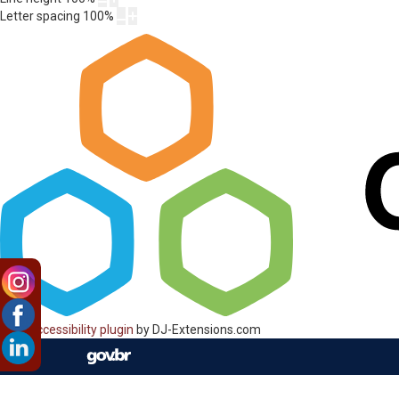
Letter spacing
100
%
Web Accessibility plugin
by DJ-Extensions.com