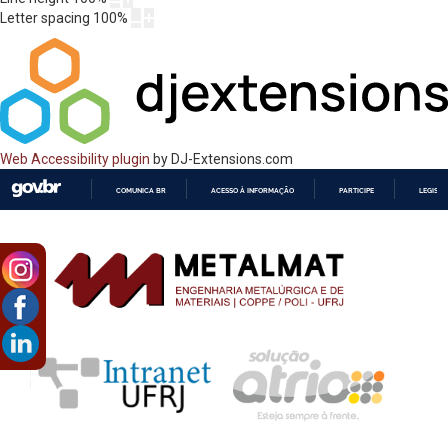
Letter spacing
100
%
Web Accessibility plugin
by DJ-Extensions.com
COMUNICA BR
ACESSO À INFORMAÇÃO
PARTICIPE
LEGISL
IR
PARA
O
CONTEÚDO