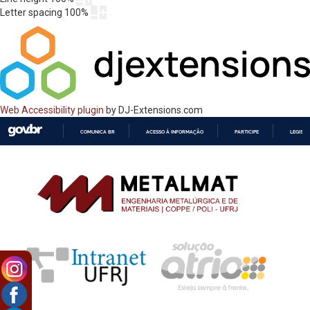
Letter spacing
100
%
Web Accessibility plugin
by DJ-Extensions.com
COMUNICA BR
ACESSO À INFORMAÇÃO
PARTICIPE
LEGISL
IR
PARA
O
CONTEÚDO