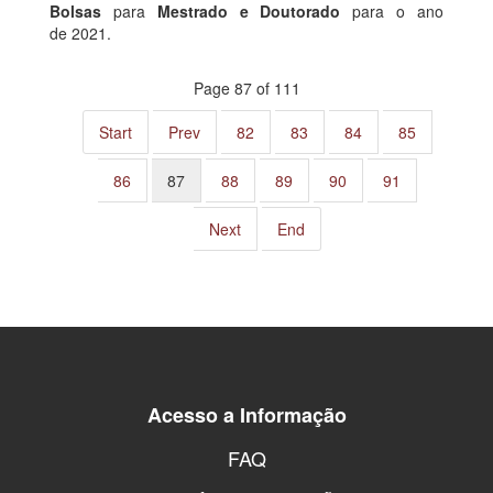
Bolsas
para
Mestrado e Doutorado
para o ano
de 2021.
Page 87 of 111
Start
Prev
82
83
84
85
86
87
88
89
90
91
Next
End
Acesso a Informação
FAQ