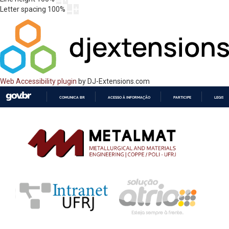
Letter spacing
100
%
Web Accessibility plugin
by DJ-Extensions.com
COMUNICA BR
ACESSO À INFORMAÇÃO
PARTICIPE
LEGISL
IR
PARA
O
CONTEÚDO