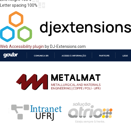
Letter spacing
100
%
Web Accessibility plugin
by DJ-Extensions.com
COMUNICA BR
ACESSO À INFORMAÇÃO
PARTICIPE
LEGISL
IR
PARA
O
CONTEÚDO