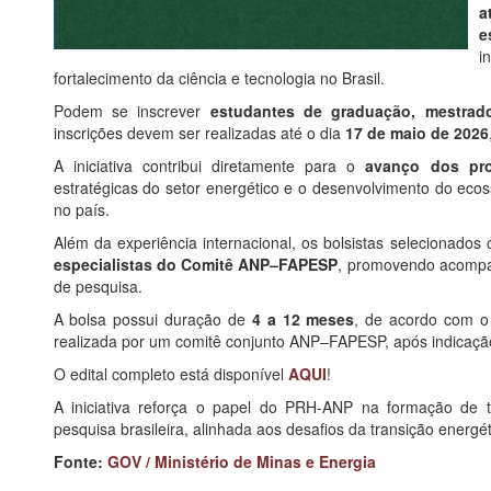
a
e
i
fortalecimento da ciência e tecnologia no Brasil.
Podem se inscrever
estudantes de graduação, mestrad
inscrições devem ser realizadas até o dia
17 de maio de 2026
A iniciativa contribui diretamente para o
avanço dos pro
estratégicas do setor energético e o desenvolvimento do eco
no país.
Além da experiência internacional, os bolsistas selecionado
especialistas do Comitê ANP–FAPESP
, promovendo acompa
de pesquisa.
A bolsa possui duração de
4 a 12 meses
, de acordo com o 
realizada por um comitê conjunto ANP–FAPESP, após indicação d
O edital completo está disponível
AQUI
!
A iniciativa reforça o papel do PRH-ANP na formação de t
pesquisa brasileira, alinhada aos desafios da transição energét
Fonte:
GOV / Ministério de Minas e Energia