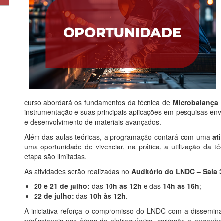
curso abordará os fundamentos da técnica de
Microbalança 
instrumentação e suas principais aplicações em pesquisas env
e desenvolvimento de materiais avançados.
Além das aulas teóricas, a programação contará com uma
at
uma oportunidade de vivenciar, na prática, a utilização da t
etapa são limitadas.
As atividades serão realizadas no
Auditório do LNDC – Sala 
20 e 21 de julho:
das
10h às 12h
e das
14h às 16h
;
22 de julho:
das
10h às 12h
.
A iniciativa reforça o compromisso do LNDC com a dissemina
profissionais nas áreas de eletroquímica, corrosão e engenha