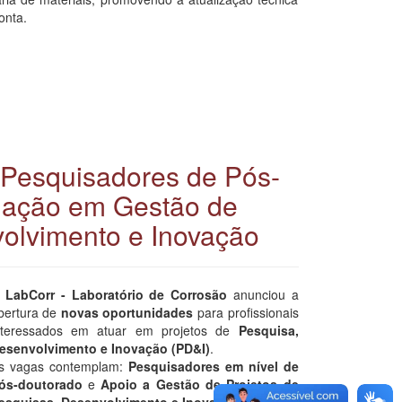
onta.
 Pesquisadores de Pós-
uação em Gestão de
volvimento e Inovação
O
LabCorr - Laboratório de Corrosão
anunciou a
bertura de
novas oportunidades
para profissionais
nteressados em atuar em projetos de
Pesquisa,
esenvolvimento e Inovação (PD&I)
.
s vagas contemplam:
Pesquisadores em nível de
ós-doutorado
e
Apoio a Gestão
de Projetos de
esquisas, Desenvolvimento e Inovação
.