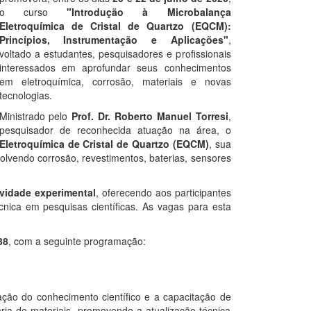
o curso
"Introdução à Microbalança
Eletroquímica de Cristal de Quartzo (EQCM):
Princípios, Instrumentação e Aplicações"
,
voltado a estudantes, pesquisadores e profissionais
interessados em aprofundar seus conhecimentos
em eletroquímica, corrosão, materiais e novas
tecnologias.
Ministrado pelo
Prof. Dr. Roberto Manuel Torresi
,
pesquisador de reconhecida atuação na área, o
Eletroquímica de Cristal de Quartzo (EQCM)
, sua
olvendo corrosão, revestimentos, baterias, sensores
ividade experimental
, oferecendo aos participantes
écnica em pesquisas científicas. As vagas para esta
38
, com a seguinte programação:
ção do conhecimento científico e a capacitação de
ria de materiais, promovendo a atualização técnica