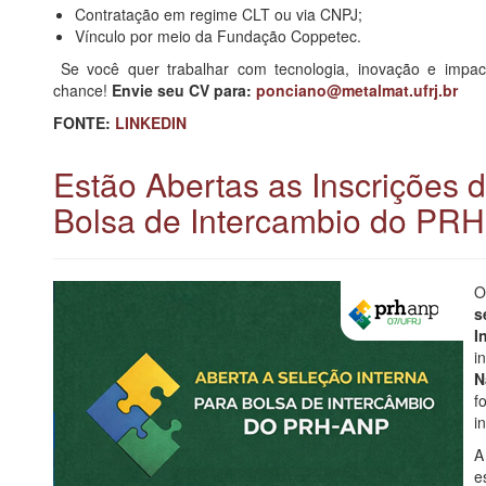
Contratação em regime CLT ou via CNPJ;
Vínculo por meio da Fundação Coppetec.
Se você quer trabalhar com tecnologia, inovação e impac
chance!
Envie seu CV para:
ponciano@metalmat.ufrj.br
FONTE:
LINKEDIN
Estão Abertas as Inscrições 
Bolsa de Intercambio do PRH-
s
I
i
N
f
i
A
e