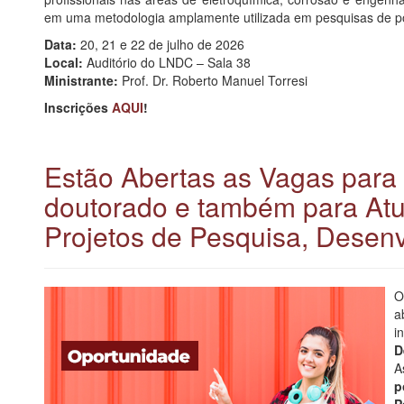
em uma metodologia amplamente utilizada em pesquisas de p
Data:
20, 21 e 22 de julho de 2026
Local:
Auditório do LNDC – Sala 38
Ministrante:
Prof. Dr. Roberto Manuel Torresi
Inscrições
AQUI
!
Estão Abertas as Vagas para
doutorado e também para At
Projetos de Pesquisa, Desen
a
i
D
A
p
P