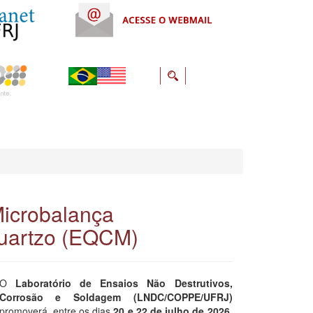
icrobalança
Quartzo (EQCM)
O
Laboratório de Ensaios Não Destrutivos,
Corrosão e Soldagem (LNDC/COPPE/UFRJ)
promoverá, entre os dias
20 e 22 de julho de 2026
,