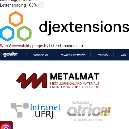
Letter spacing
100
%
Web Accessibility plugin
by DJ-Extensions.com
COMUNICA BR
ACESSO À INFORMAÇÃO
PARTICIPE
LEGISL
IR
PARA
O
CONTEÚDO