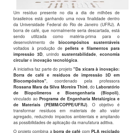
Um resíduo presente no dia a dia de milhões de
brasileiros está ganhando uma nova finalidade dentro
da Universidade Federal do Rio de Janeiro (UFRJ). A
borra de café, que normalmente seria descartada, está
sendo utilizada como matéria-prima para o
desenvolvimento de
biocompósitos sustentáveis
voltados à produção de
pellets e filamentos para
impressão 3D
, unindo
sustentabilidade
,
economia
circular
e
inovação tecnológica
.
A iniciativa faz parte do projeto
"Da xícara à inovação:
Borra de café e resíduos de impressão 3D em
Biocompósitos"
, coordenado pela professora
Rossana Mara da Silva Moreira Thiré
, do
Laboratório
de Biopolímeros e Bioengenharia (Biopoli)
,
vinculado ao
Programa de Engenharia Metalúrgica e
de Materiais (PEMM/COPPE/UFRJ)
. O objetivo é
transformar resíduos em materiais de alto valor
agregado, reduzindo impactos ambientais e ampliando
as possibilidades de aplicação da manufatura aditiva.
O projeto combina a
borra de café
com
PLA reciclado