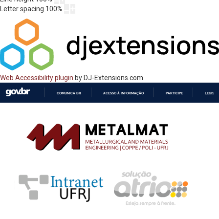
Letter spacing
100
%
Web Accessibility plugin
by DJ-Extensions.com
COMUNICA BR
ACESSO À INFORMAÇÃO
PARTICIPE
LEGISL
IR
PARA
O
CONTEÚDO