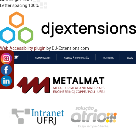
Letter spacing
100
%
Web Accessibility plugin
by DJ-Extensions.com
COMUNICA BR
ACESSO À INFORMAÇÃO
PARTICIPE
LEGISL
IR
PARA
O
CONTEÚDO