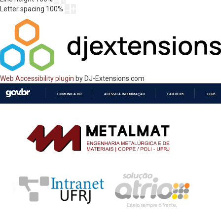
Letter spacing
100
%
Web Accessibility plugin
by DJ-Extensions.com
COMUNICA BR
ACESSO À INFORMAÇÃO
PARTICIPE
LEGISL
IR
PARA
O
CONTEÚDO