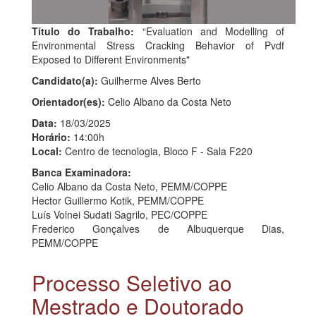
Título do Trabalho:
“Evaluation and Modelling of
Environmental Stress Cracking Behavior of Pvdf
Exposed to Different Environments"
Candidato(a):
Guilherme Alves Berto
Orientador(es):
Celio Albano da Costa Neto
Data:
18/03/2025
Horário:
14:00h
Local:
Centro de tecnologia, Bloco F - Sala F220
Banca Examinadora:
Celio Albano da Costa Neto, PEMM/COPPE
Hector Guillermo Kotik, PEMM/COPPE
Luís Volnei Sudati Sagrilo, PEC/COPPE
Frederico Gonçalves de Albuquerque Dias,
PEMM/COPPE
Processo Seletivo ao
Mestrado e Doutorado