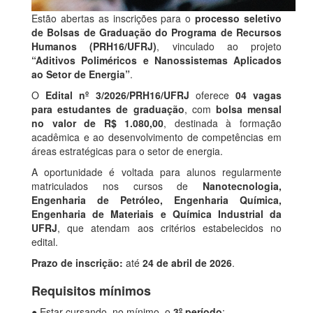
Estão abertas as inscrições para o
processo seletivo
de Bolsas de Graduação do Programa de Recursos
Humanos (PRH16/UFRJ)
, vinculado ao projeto
“Aditivos Poliméricos e Nanossistemas Aplicados
ao Setor de Energia”
.
O
Edital nº 3/2026/PRH16/UFRJ
oferece
04 vagas
para estudantes de graduação
, com
bolsa mensal
no valor de R$ 1.080,00
, destinada à formação
acadêmica e ao desenvolvimento de competências em
áreas estratégicas para o setor de energia.
A oportunidade é voltada para alunos regularmente
matriculados nos cursos de
Nanotecnologia,
Engenharia de Petróleo, Engenharia Química,
Engenharia de Materiais e Química Industrial da
UFRJ
, que atendam aos critérios estabelecidos no
edital.
Prazo de inscrição:
até
24 de abril de 2026
.
Requisitos mínimos
● Estar cursando, no mínimo, o
3º período
;