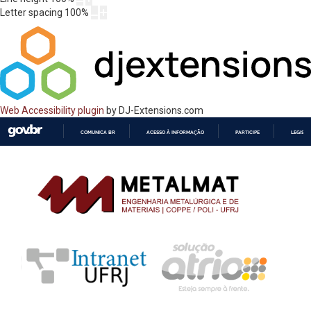
Letter spacing
100
%
Web Accessibility plugin
by DJ-Extensions.com
COMUNICA BR
ACESSO À INFORMAÇÃO
PARTICIPE
LEGISL
IR
PARA
O
CONTEÚDO