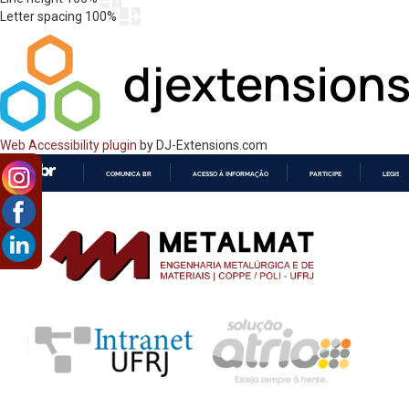
Letter spacing
100
%
Web Accessibility plugin
by DJ-Extensions.com
COMUNICA BR
ACESSO À INFORMAÇÃO
PARTICIPE
LEGISL
IR
PARA
O
CONTEÚDO