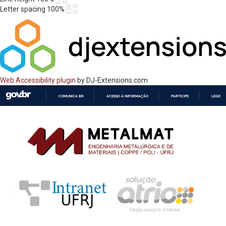
Letter spacing
100
%
Web Accessibility plugin
by DJ-Extensions.com
COMUNICA BR
ACESSO À INFORMAÇÃO
PARTICIPE
LEGISL
IR
PARA
O
CONTEÚDO