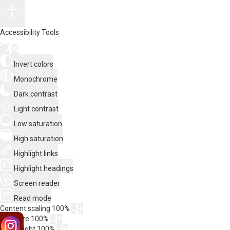
Accessibility Tools
Invert colors
Monochrome
Dark contrast
Light contrast
Low saturation
High saturation
Highlight links
Highlight headings
Screen reader
Read mode
Content scaling
100
%
Font size
100
%
Line height
100
%