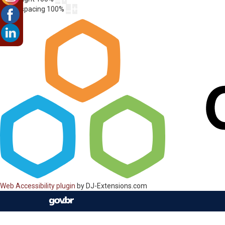
Letter spacing
100
%
Web Accessibility plugin
by DJ-Extensions.com