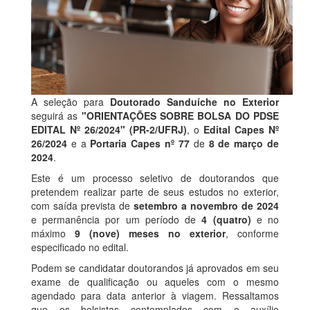
A seleção para
Doutorado Sanduíche no Exterior
seguirá as
"ORIENTAÇÕES SOBRE BOLSA DO PDSE
EDITAL Nº 26/2024"
(PR-2/UFRJ)
, o
Edital Capes Nº
26/2024
e a
Portaria Capes nº 77
de
8 de março de
2024
.
Este é um processo seletivo de doutorandos que
pretendem realizar parte de seus estudos no exterior,
com saída prevista de
setembro a novembro de 2024
e permanência por um período de
4 (quatro)
e no
máximo
9 (nove) meses no exterior
, conforme
especificado no edital.
Podem se candidatar doutorandos já aprovados em seu
exame de qualificação ou aqueles com o mesmo
agendado para data anterior à viagem. Ressaltamos
que os bolsistas contemplados com o auxílio