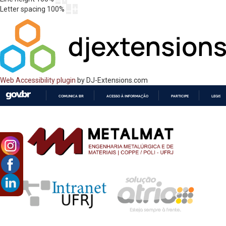
Letter spacing
100
%
Web Accessibility plugin
by DJ-Extensions.com
COMUNICA BR
ACESSO À INFORMAÇÃO
PARTICIPE
LEGISL
IR
PARA
O
CONTEÚDO