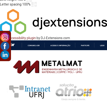
Letter spacing
100
%
Web Accessibility plugin
by DJ-Extensions.com
COMUNICA BR
ACESSO À INFORMAÇÃO
PARTICIPE
LEGISL
IR
PARA
O
CONTEÚDO