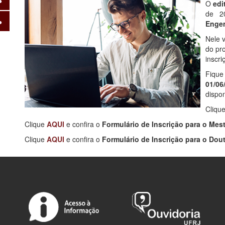
O
edi
de 2
Engen
Nele 
do pr
inscri
Fique
01/0
dispon
Cliqu
Clique
AQUI
e confira o
Formulário de Inscrição para o Mes
Clique
AQUI
e confira o
Formulário de Inscrição para o Dou