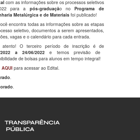
tal
com as informações sobre os processos seletivos
022 para a
pós-graduaçã
o no
Programa de
haria Metalúrgica e de Materiais
foi publicado!
você encontra todas as informações sobre as etapas
ocesso seletivo, documentos a serem apresentados,
ções, vagas e o calendário para cada entrada.
 atento! O terceiro período de inscrição é de
6/2022 a 24/06/2022
e temos previsão de
ibilidade de bolsas para alunos em tempo integral!
e
AQUI
para acessar ao Edital.
trado
.
torado
.