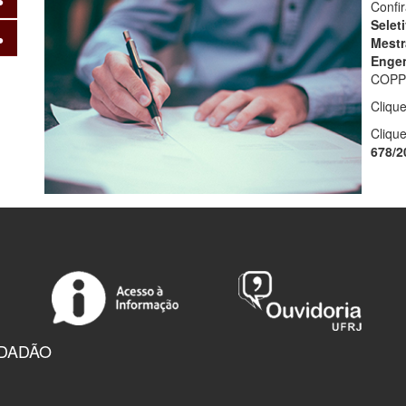
Confi
Selet
Mestr
Engen
COPP
Cliqu
Cliqu
678/2
IDADÃO