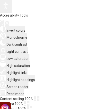
Accessibility Tools
Invert colors
Monochrome
Dark contrast
Light contrast
Low saturation
High saturation
Highlight links
Highlight headings
Screen reader
Read mode
Content scaling
100
%
Font size
100
%
Line height
100
%