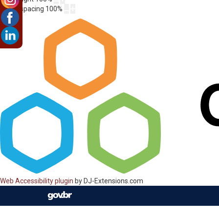
Letter spacing
100
%
Web Accessibility plugin
by DJ-Extensions.com