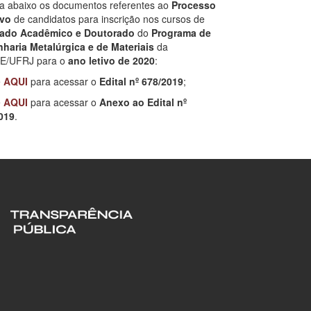
ra abaixo os documentos referentes ao
Processo
ivo
de candidatos para inscrição nos cursos de
ado Acadêmico e Doutorado
do
Programa de
haria Metalúrgica e de Materiais
da
E/UFRJ para o
ano letivo de 2020
:
e
AQUI
para acessar o
Edital nº 678/2019
;
e
AQUI
para acessar o
Anexo ao Edital nº
019
.