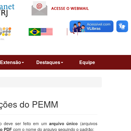
Extensão
Destaques
Equipe
tações do PEMM
ção deve ser feito em um
arquivo único
(arquivos
to PDF
com o nome do arquivo seguindo o padrão: