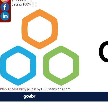
Letter spacing
100
%
Web Accessibility plugin
by DJ-Extensions.com