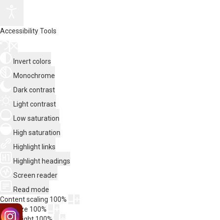
Accessibility Tools
Invert colors
Monochrome
Dark contrast
Light contrast
Low saturation
High saturation
Highlight links
Highlight headings
Screen reader
Read mode
Content scaling
100
%
Font size
100
%
Line height
100
%