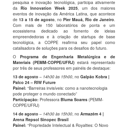
pesquisa e inovação tecnológica, participa ativamente
da
Rio Innovation Week 2025
, um dos maiores
eventos de inovação da América Latina, que acontece
de
13 a 15 de agosto
, no
Pier Mauá, Rio de Janeiro
.
Com mais de 150 laboratórios de ponta e um
ecossistema dedicado ao fomento de ideias
empreendedoras e à criação de startups de base
tecnológica, a COPPE reafirma seu papel como
catalisadora de soluções para os desafios do futuro.
O
Programa de Engenharia Metalúrgica e de
Materiais (PEMM-COPPE/UFRJ)
estará representado
por três de seus professores em painéis de destaque:
13 de agosto
–
14h30 às 15h00
, no
Galpão Kobra |
Palco 24 – RIW Future
Painel:
“Barreiras invisíveis: como a nanotecnologia
pode proteger o mundo conectado”
Participação:
Professora
Bluma Soares
(PEMM-
COPPE/UFRJ)
14 de agosto
–
14h30 às 15h30
, no
Armazém 4 |
Arena Repsol Sinopec Brasil
Painel:
“Propriedade Intelectual & Royalties: O Novo