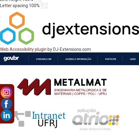
Letter spacing
100
%
Web Accessibility plugin
by DJ-Extensions.com
COMUNICA BR
ACESSO À INFORMAÇÃO
PARTICIPE
LEGISL
IR
PARA
O
CONTEÚDO