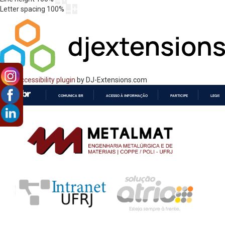
Letter spacing
100
%
Web Accessibility plugin
by DJ-Extensions.com
COMUNICA BR
ACESSO À INFORMAÇÃO
PARTICIPE
LEGISL
IR
PARA
O
CONTEÚDO