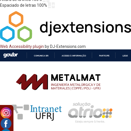
Espaciado de letras
100
%
Web Accessibility plugin
by DJ-Extensions.com
COMUNICA BR
ACESSO À INFORMAÇÃO
PARTICIPE
LEGISL
IR
PARA
O
CONTEÚDO