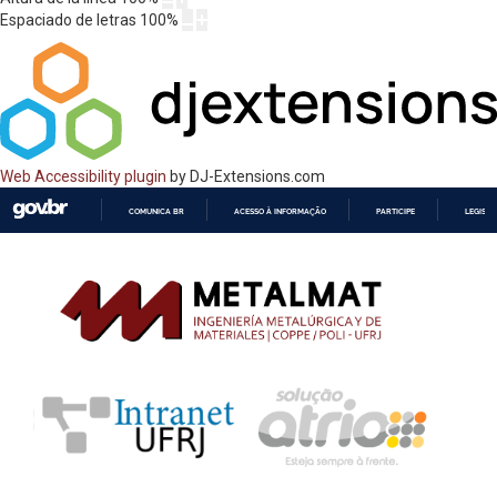
Espaciado de letras
100
%
Web Accessibility plugin
by DJ-Extensions.com
COMUNICA BR
ACESSO À INFORMAÇÃO
PARTICIPE
LEGISL
IR
PARA
O
CONTEÚDO