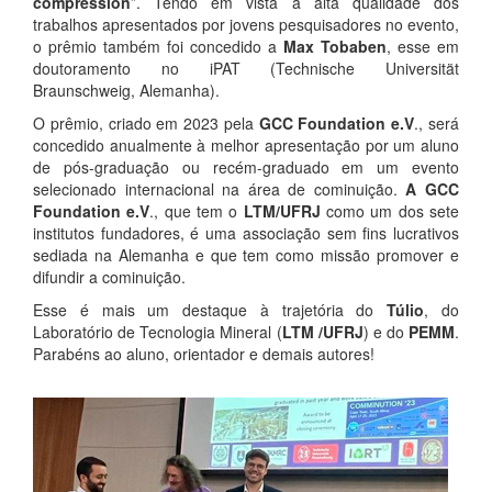
compression
”. Tendo em vista a alta qualidade dos
trabalhos apresentados por jovens pesquisadores no evento,
o prêmio também foi concedido a
Max Tobaben
, esse em
doutoramento no iPAT (Technische Universität
Braunschweig, Alemanha).
O prêmio, criado em 2023 pela
GCC Foundation e.V
., será
concedido anualmente à melhor apresentação por um aluno
de pós-graduação ou recém-graduado em um evento
selecionado internacional na área de cominuição.
A GCC
Foundation e.V
., que tem o
LTM/UFRJ
como um dos sete
institutos fundadores, é uma associação sem fins lucrativos
sediada na Alemanha e que tem como missão promover e
difundir a cominuição.
Esse é mais um destaque à trajetória do
Túlio
, do
Laboratório de Tecnologia Mineral (
LTM /UFRJ
) e do
PEMM
.
Parabéns ao aluno, orientador e demais autores!