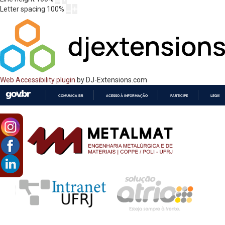
Letter spacing
100
%
Web Accessibility plugin
by DJ-Extensions.com
COMUNICA BR
ACESSO À INFORMAÇÃO
PARTICIPE
LEGISL
IR
PARA
O
CONTEÚDO