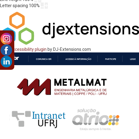
Letter spacing
100
%
Web Accessibility plugin
by DJ-Extensions.com
COMUNICA BR
ACESSO À INFORMAÇÃO
PARTICIPE
LEGISL
IR
PARA
O
CONTEÚDO