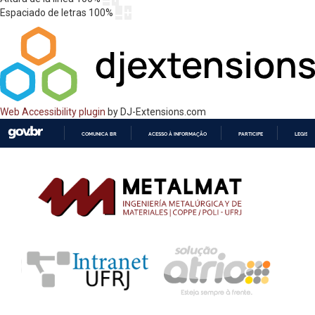
Espaciado de letras
100
%
Web Accessibility plugin
by DJ-Extensions.com
COMUNICA BR
ACESSO À INFORMAÇÃO
PARTICIPE
LEGISL
IR
PARA
O
CONTEÚDO