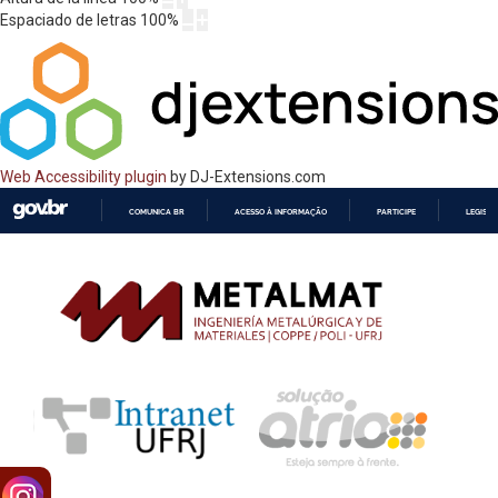
Espaciado de letras
100
%
Web Accessibility plugin
by DJ-Extensions.com
COMUNICA BR
ACESSO À INFORMAÇÃO
PARTICIPE
LEGISL
IR
PARA
O
CONTEÚDO