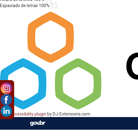
Espaciado de letras
100
%
Web Accessibility plugin
by DJ-Extensions.com