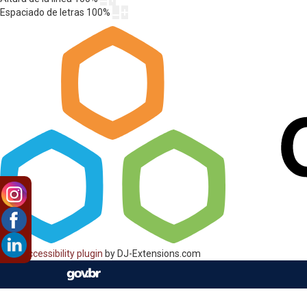
Espaciado de letras
100
%
Web Accessibility plugin
by DJ-Extensions.com