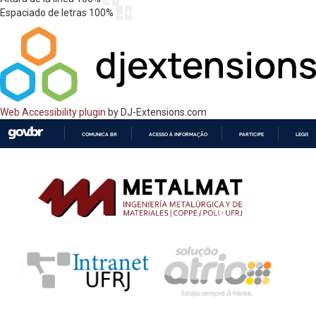
Espaciado de letras
100
%
Web Accessibility plugin
by DJ-Extensions.com
COMUNICA BR
ACESSO À INFORMAÇÃO
PARTICIPE
LEGISL
IR
PARA
O
CONTEÚDO