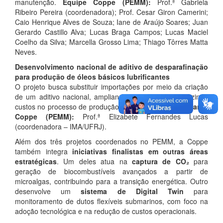
manutenção.
Equipe Coppe (PEMM):
Prof.ª Gabriela
Ribeiro Pereira (coordenadora); Prof. Cesar Giron Camerini;
Caio Henrique Alves de Souza; Iane de Araújo Soares; Juan
Gerardo Castillo Alva; Lucas Braga Campos; Lucas Maciel
Coelho da Silva; Marcella Grosso Lima; Thiago Tôrres Matta
Neves.
Desenvolvimento nacional de aditivo de desparafinação
para produção de óleos básicos lubrificantes
O projeto busca substituir importações por meio da criação
de um aditivo nacional, ampliando a eficiência e reduzindo
custos no processo de produção de lubrificantes.
Integrante
Coppe (PEMM):
Prof.ª Elizabete Fernandes Lucas
(coordenadora – IMA/UFRJ).
Além dos três projetos coordenados no PEMM, a Coppe
também integra
iniciativas finalistas em outras áreas
estratégicas
. Um deles atua na
captura de CO₂
para
geração de biocombustíveis avançados a partir de
microalgas, contribuindo para a transição energética. Outro
desenvolve um
sistema de Digital Twin
para
monitoramento de dutos flexíveis submarinos, com foco na
adoção tecnológica e na redução de custos operacionais.