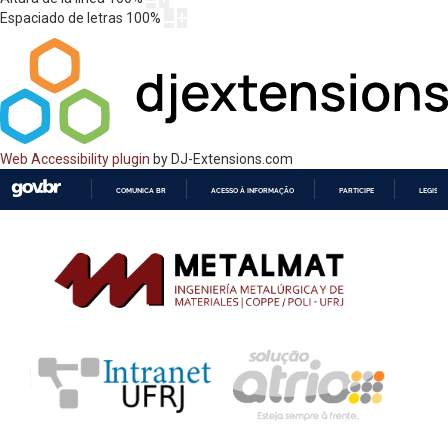
Espaciado de letras
100
%
Web Accessibility plugin
by DJ-Extensions.com
COMUNICA BR
ACESSO À INFORMAÇÃO
PARTICIPE
LEGISL
IR
PARA
O
CONTEÚDO