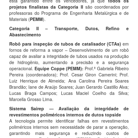
está garantido entre os vencedores, já que
todos os
projetos finalistas da Categoria II
são coordenados por
professoras do Programa de Engenharia Metalúrgica e de
Materiais (
PEMM
).
Categoria II – Transporte, Dutos, Refino e
Abastecimento
Robô para inspeção de tubos de catalisador (CTAs)
em
fornos de reforma a vapor – Desenvolvimento de um robô
capaz de avaliar a integridade de tubos usados na produção
de hidrogênio, aumentando a precisão e a segurança
operacional.
Equipe Coppe (PEMM):
Prof.ª Gabriela Ribeiro
Pereira (coordenadora); Prof. Cesar Giron Camerini; Prof.
Luiz Henrique de Almeida; Ana Carolina Pereira Soares
Brandão; Iane de Araújo Soares; Juan Gerardo Castillo Alva;
Lucas Braga Campos; Lucas Maciel Coelho da Silva;
Marcella Grosso Lima.
Sistema Sairep — Avaliação da integridade de
revestimentos poliméricos internos de dutos topside
A tecnologia permite identificar falhas em revestimentos
poliméricos internos sem necessidade de parar a operação,
garantindo mais segurança e reduzindo custos de