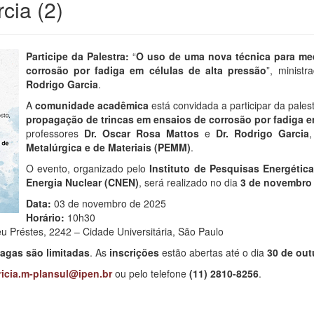
cia (2)
Participe da Palestra:
“
O uso de uma nova técnica para med
corrosão por fadiga em células de alta pressão
”, minist
Rodrigo Garcia
.
A
comunidade acadêmica
está convidada a participar da palest
propagação de trincas em ensaios de corrosão por fadiga e
professores
Dr. Oscar Rosa Mattos
e
Dr. Rodrigo Garcia
Metalúrgica e de Materiais (PEMM)
.
O evento, organizado pelo
Instituto de Pesquisas Energética
Energia Nuclear (CNEN)
, será realizado no dia
3 de novembro
Data:
03 de novembro de 2025
Horário:
10h30
eu Préstes, 2242 – Cidade Universitária, São Paulo
agas são limitadas
. As
inscrições
estão abertas até o dia
30 de out
ricia.m-plansul@ipen.br
ou pelo telefone
(11) 2810-8256
.