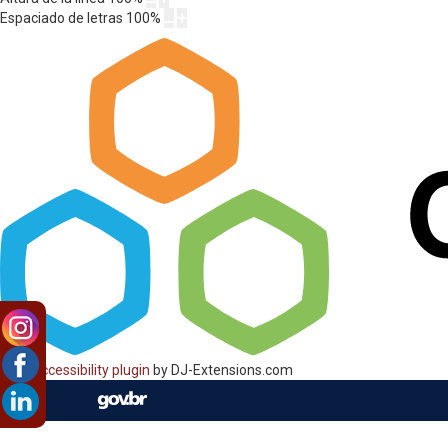
Espaciado de letras
100
%
Web Accessibility plugin
by DJ-Extensions.com