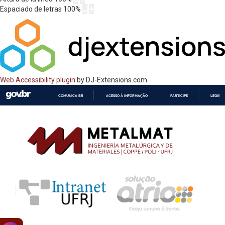
Espaciado de letras
100
%
Web Accessibility plugin
by DJ-Extensions.com
COMUNICA BR
ACESSO À INFORMAÇÃO
PARTICIPE
LEGISL
IR
PARA
O
CONTEÚDO