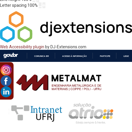
Letter spacing
100
%
Web Accessibility plugin
by DJ-Extensions.com
COMUNICA BR
ACESSO À INFORMAÇÃO
PARTICIPE
LEGISL
IR
PARA
O
CONTEÚDO