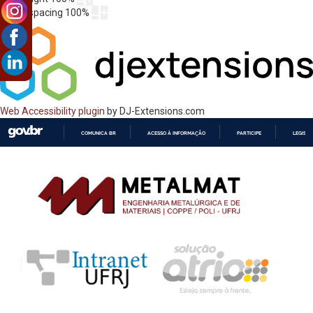
Letter spacing
100
%
Web Accessibility plugin
by DJ-Extensions.com
COMUNICA BR
ACESSO À INFORMAÇÃO
PARTICIPE
LEGISL
IR
PARA
O
CONTEÚDO