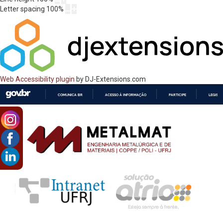
Letter spacing
100
%
Web Accessibility plugin
by DJ-Extensions.com
COMUNICA BR
ACESSO À INFORMAÇÃO
PARTICIPE
LEGISL
IR
PARA
O
CONTEÚDO