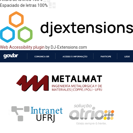
Espaciado de letras
100
%
Web Accessibility plugin
by DJ-Extensions.com
COMUNICA BR
ACESSO À INFORMAÇÃO
PARTICIPE
LEGISL
IR
PARA
O
CONTEÚDO