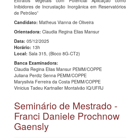
Extratos Vegetais com Potencial Aplicação como
Inibidores de Incrustação Inorgânica em Reservatórios
de Petróleo”
Candidato:
Matheus Vianna de Oliveira
Orientadora:
Claudia Regina Elias Mansur
Data:
05/12/2025
Horário:
13h
Local:
Sala 315, (Bloco 8G-CT2)
Banca Examinadora:
Claudia Regina Elias Mansur PEMM/COPPE
Juliana Perdiz Senna PEMM/COPPE
Marysilvia Ferreira da Costa PEMM/COPPE
Vinicius Tadeu Kartnaller Montalvão IQ/UFRJ
Seminário de Mestrado -
Franci Daniele Prochnow
Gaensly