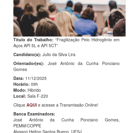
Título do Trabalho:
“Fragilização Pelo Hidrogênio em
Aços API 5L e API 5CT”
Candidato(a):
Julio da Silva Lira
Orientador(es):
José Antônio da Cunha Ponciano
Gomes
Data:
11/12/2025
Horário:
09h
Modo:
Hibrido
Local:
Sala F-220
Clique
AQUI
e acesse a Transmissão Online!
Banca Examinadora:
José Antônio da Cunha Ponciano Gomes,
PEMM/COPPE
Alysson Helton Santos Bueno, UFSJ