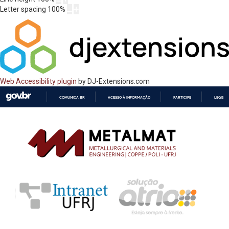
Letter spacing
100
%
Web Accessibility plugin
by DJ-Extensions.com
COMUNICA BR
ACESSO À INFORMAÇÃO
PARTICIPE
LEGISL
IR
PARA
O
CONTEÚDO