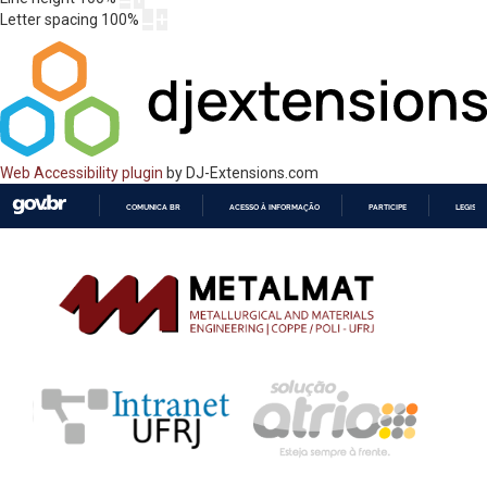
Letter spacing
100
%
Web Accessibility plugin
by DJ-Extensions.com
COMUNICA BR
ACESSO À INFORMAÇÃO
PARTICIPE
LEGISL
IR
PARA
O
CONTEÚDO