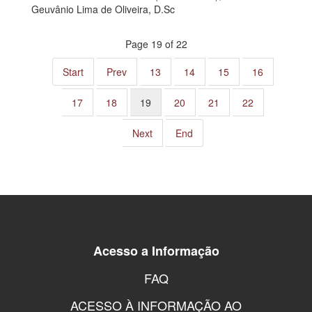
Geuvânio Lima de Oliveira, D.Sc
Page 19 of 22
Start
Prev
13
14
15
16
17
18
19
20
21
22
Next
End
Acesso a Informação
FAQ
ACESSO À INFORMAÇÃO AO