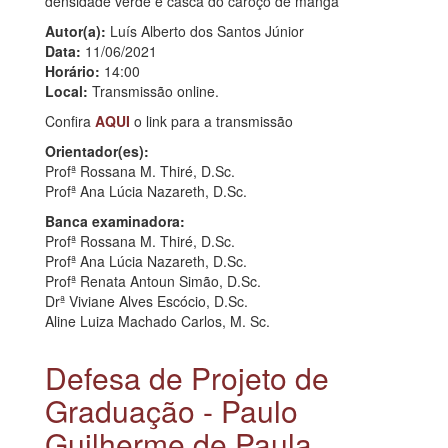
densidade verde e casca do caroço de manga”
Autor(a):
Luís Alberto dos Santos Júnior
Data:
11/06/2021
Horário:
14:00
Local:
Transmissão online.
Confira
AQUI
o link para a transmissão
Orientador(es):
Profª Rossana M. Thiré, D.Sc.
Profª Ana Lúcia Nazareth, D.Sc.
Banca examinadora:
Profª Rossana M. Thiré, D.Sc.
Profª Ana Lúcia Nazareth, D.Sc.
Profª Renata Antoun Simão, D.Sc.
Drª Viviane Alves Escócio, D.Sc.
Aline Luiza Machado Carlos, M. Sc.
Defesa de Projeto de
Graduação - Paulo
Guilherme de Paula