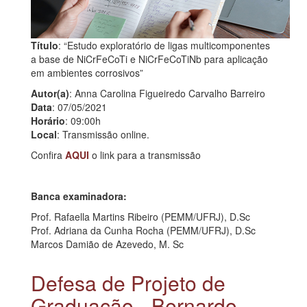
Título
: “Estudo exploratório de ligas multicomponentes
a base de NiCrFeCoTi e NiCrFeCoTiNb para aplicação
em ambientes corrosivos”
Autor(a)
: Anna Carolina Figueiredo Carvalho Barreiro
Data
: 07/05/2021
Horário
: 09:00h
Local
: Transmissão online.
Confira
AQUI
o link para a transmissão
Banca examinadora:
Prof. Rafaella Martins Ribeiro (PEMM/UFRJ), D.Sc
Prof. Adriana da Cunha Rocha (PEMM/UFRJ), D.Sc
Marcos Damião de Azevedo, M. Sc
Defesa de Projeto de
Graduação - Bernardo