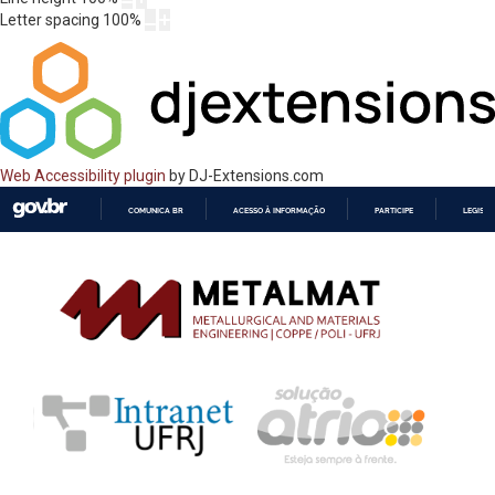
Letter spacing
100
%
Web Accessibility plugin
by DJ-Extensions.com
COMUNICA BR
ACESSO À INFORMAÇÃO
PARTICIPE
LEGISL
IR
PARA
O
CONTEÚDO