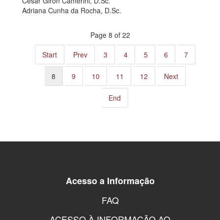
Cesar Giron Camerini, D.Sc.
Adriana Cunha da Rocha, D.Sc.
Page 8 of 22
Start
Prev
3
4
5
6
7
8
9
10
11
12
Next
End
Acesso a Informação
FAQ
ACESSO À INFORMAÇÃO AO