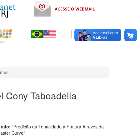
omes
el Cony Taboadella
ítulo:
“Predição da Tenacidade à Fratura Através da
aster Curve”