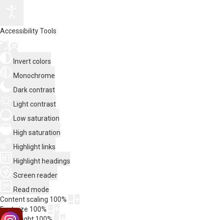
Accessibility Tools
Invert colors
Monochrome
Dark contrast
Light contrast
Low saturation
High saturation
Highlight links
Highlight headings
Screen reader
Read mode
Content scaling
100
%
Font size
100
%
Line height
100
%