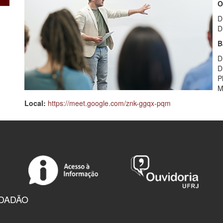
O
D
D
B
D
D
P
M
Local:
https://meet.google.com/
znk-ggqx-pqm
IDADÃO