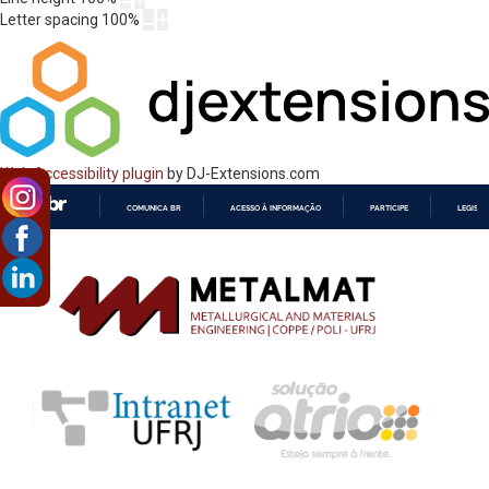
Letter spacing
100
%
Web Accessibility plugin
by DJ-Extensions.com
COMUNICA BR
ACESSO À INFORMAÇÃO
PARTICIPE
LEGISL
IR
PARA
O
CONTEÚDO