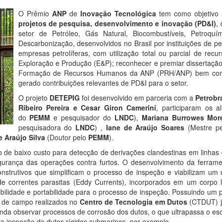
O Prêmio
ANP
de
Inovação Tecnológica
tem como objetivo
projetos de pesquisa, desenvolvimento e inovação (PD&I)
,
setor de Petróleo, Gás Natural, Biocombustíveis, Petroquí
Descarbonização, desenvolvidos no Brasil por instituições de p
empresas petrolíferas, com utilização total ou parcial de rec
Exploração e Produção (E&P); reconhecer e premiar dissertaçã
Formação de Recursos Humanos da ANP (PRH/ANP) bem como
gerado contribuições relevantes de PD&I para o setor.
O projeto
DETEPIG
foi desenvolvido em parceria com a
Petrobr
Ribeiro Pereira e Cesar Giron Camerini
, participaram os 
do
PEMM
e pesquisador do
LNDC
),
Mariana Burrowes Mor
pesquisadora do
LNDC
) ,
Iane de Araújo Soares
(Mestre p
e Araújo Silva
(Doutor pelo
PEMM
).
e baixo custo para detecção de derivações clandestinas em linhas d
urança das operações contra furtos. O desenvolvimento da ferramen
trutivos que simplificam o processo de inspeção e viabilizam um u
e correntes parasitas (Eddy Currents), incorporados em um corpo l
bilidade e portabilidade para o processo de inspeção. Possuindo um
es de campo realizados no
Centro de Tecnologia em Dutos
(CTDUT) já
ainda observar processos de corrosão dos dutos, o que ultrapassa o es
ara inspeção de dutos rígidos submarinos, por exemplo.