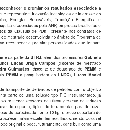
reconhecer e premiar os resultados associados a
 que representem inovação tecnológica de interesse do
mica, Energias Renováveis, Transição Energética e
esquisa credenciadas pela ANP, empresas brasileiras e
ursos da Cláusula de PD&I, presente nos contratos de
o de mestrado desenvolvida no âmbito do Programa de
 reconhecer e premiar personalidades que tenham
as
e da parte da
UFRJ
, além dos professores
Gabriela
alunos
Lucas Braga Campos
(discente de mestrado
eira Guimarães
(discente de doutorado do
PEMM
e
elo
PEMM
e pesquisadora do
LNDC
),
Lucas Maciel
e transporte de derivados de petróleo com o objetivo
ta parte de uma solução tipo PIG instrumentado, já
so rotineiro: sensores de última geração de indução
eve de espuma, típico de ferramentas para limpeza,
 peso de aproximadamente 10 kg, oferece cobertura de
 apresentaram excelentes resultados, sendo possível
copo original e pode, futuramente, contribuir como uma