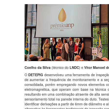
Coelho da Silva
(técnico do
LNDC
) e
Vitor Manoel d
O
DETEPIG
desenvolveu uma ferramenta de inspeção d
de aumentar a frequência de monitoramento e a seg
consolidada, porém empregando novos elementos cons
eletromagnética, que operam com base na técnica d
resultando em uma combinação atraente de alta sensi
sensoriamento total na parede interna do duto. Test
identificar derivações a partir de 6mm de diâmetro e 
alternativa às ferramentas tradicionais de inspeção p