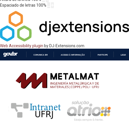
Espaciado de letras
100
%
Web Accessibility plugin
by DJ-Extensions.com
COMUNICA BR
ACESSO À INFORMAÇÃO
PARTICIPE
LEGISL
IR
PARA
O
CONTEÚDO