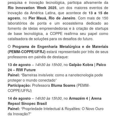
pesquisa e inovação tecnológica, participa ativamente da
Rio Innovation Week 2025
, um dos maiores eventos de
inovação da América Latina, que acontece de
13 a 15 de
agosto
, no
Pier Mauá, Rio de Janeiro
. Com mais de 150
laboratórios de ponta e um ecossistema dedicado ao
fomento de ideias empreendedoras e à criação de startups
de base tecnológica, a COPPE reafirma seu papel como
catalisadora de soluções para os desafios do futuro.
O
Programa de Engenharia Metalúrgica e de Materiais
(PEMM-COPPE/UFRJ)
estará representado por três de seus
professores em painéis de destaque:
13 de agosto
–
14h30 às 15h00
, no
Galpão Kobra | Palco
24 – RIW Future
Painel:
“Barreiras invisíveis: como a nanotecnologia pode
proteger o mundo conectado”
Participação:
Professora
Bluma Soares
(PEMM-
COPPE/UFRJ)
14 de agosto
–
14h30 às 15h30
, no
Armazém 4 | Arena
Repsol Sinopec Brasil
Painel:
“Propriedade Intelectual & Royalties: O Novo Ouro
da Inovação?”