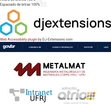
Espaciado de letras
100
%
Web Accessibility plugin
by DJ-Extensions.com
COMUNICA BR
ACESSO À INFORMAÇÃO
PARTICIPE
LEGISL
IR
PARA
O
CONTEÚDO