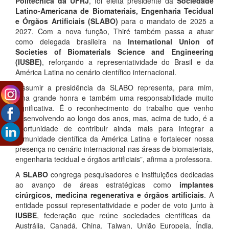
Politécnica da UFRJ
, foi eleita presidente da
Sociedade
Latino-Americana de Biomateriais, Engenharia Tecidual
e Órgãos Artificiais (SLABO)
para o mandato de 2025 a
2027. Com a nova função, Thiré também passa a atuar
como delegada brasileira na
International Union of
Societies of Biomaterials Science and Engineering
(IUSBE)
, reforçando a representatividade do Brasil e da
América Latina no cenário científico internacional.
“Assumir a presidência da SLABO representa, para mim,
uma grande honra e também uma responsabilidade muito
significativa. É o reconhecimento do trabalho que venho
desenvolvendo ao longo dos anos, mas, acima de tudo, é a
oportunidade de contribuir ainda mais para integrar a
comunidade científica da América Latina e fortalecer nossa
presença no cenário internacional nas áreas de biomateriais,
engenharia tecidual e órgãos artificiais”, afirma a professora.
A
SLABO
congrega pesquisadores e instituições dedicadas
ao avanço de áreas estratégicas como
implantes
cirúrgicos, medicina regenerativa e órgãos artificiais
. A
entidade possui representatividade e poder de voto junto à
IUSBE
, federação que reúne sociedades científicas da
Austrália, Canadá, China, Taiwan, União Europeia, Índia,