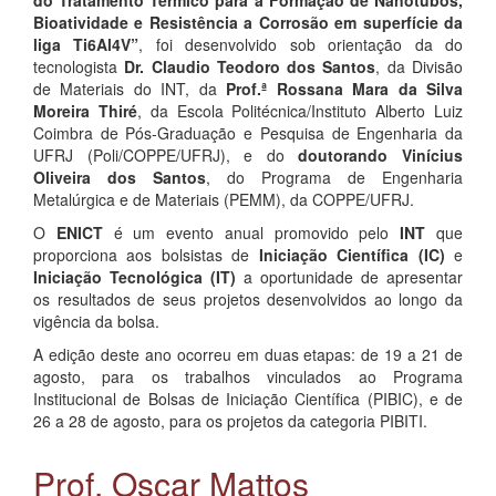
do Tratamento Térmico para a Formação de Nanotubos,
Bioatividade e Resistência a Corrosão em superfície da
liga Ti6Al4V”
, foi desenvolvido sob orientação da do
tecnologista
Dr. Claudio Teodoro dos Santos
, da Divisão
de Materiais do INT, da
Prof.ª Rossana Mara da Silva
Moreira Thiré
, da Escola Politécnica/Instituto Alberto Luiz
Coimbra de Pós-Graduação e Pesquisa de Engenharia da
UFRJ (Poli/COPPE/UFRJ), e do
doutorando Vinícius
Oliveira dos Santos
, do Programa de Engenharia
Metalúrgica e de Materiais (PEMM), da COPPE/UFRJ.
O
ENICT
é um evento anual promovido pelo
INT
que
proporciona aos bolsistas de
Iniciação Científica (IC)
e
Iniciação Tecnológica (IT)
a oportunidade de apresentar
os resultados de seus projetos desenvolvidos ao longo da
vigência da bolsa.
A edição deste ano ocorreu em duas etapas: de 19 a 21 de
agosto, para os trabalhos vinculados ao Programa
Institucional de Bolsas de Iniciação Científica (PIBIC), e de
26 a 28 de agosto, para os projetos da categoria PIBITI.
Prof. Oscar Mattos