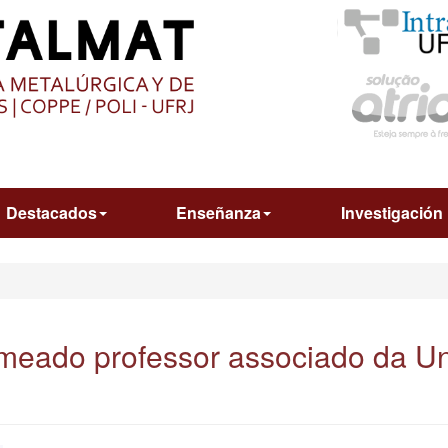
O
CONTEÚDO
Destacados
Enseñanza
Investigación
nomeado professor associado da U