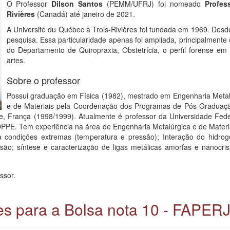
O Professor
Dilson Santos
(PEMM/UFRJ) foi nomeado
Profes
Rivières
(Canadá) até janeiro de 2021.
A Université du Québec à Trois-Rivières foi fundada em 1969. Desde
pesquisa. Essa particularidade apenas foi ampliada, principalmente
do Departamento de Quiropraxia, Obstetrícia, o perfil forense em
artes.
Sobre o professor
Possui graduação em Física (1982), mestrado em Engenharia Metal
e de Materiais pela Coordenação dos Programas de Pós Graduaçã
e, França (1998/1999). Atualmente é professor da Universidade Fed
OPPE. Tem experiência na área de Engenharia Metalúrgica e de Mate
 a condições extremas (temperatura e pressão); Interação do hidr
ressão; síntese e caracterização de ligas metálicas amorfas e nanocri
ssor.
ões para a Bolsa nota 10 - FAPER