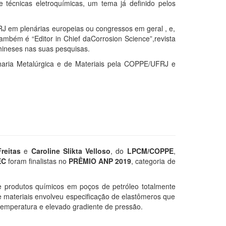
 técnicas eletroquímicas, um tema já definido pelos
RJ em plenárias europeias ou congressos em geral , e,
ambém é “Editor in Chief daCorrosion Science”,revista
hineses nas suas pesquisas.
haria Metalúrgica e de Materiais pela COPPE/UFRJ e
reitas
e
Caroline Slikta Velloso
, do
LPCM/COPPE
,
EC
foram finalistas no
PRÊMIO ANP 2019
, categoria de
de produtos químicos em poços de petróleo totalmente
 materiais envolveu especificação de elastômeros que
temperatura e elevado gradiente de pressão.