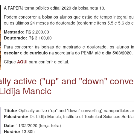
A FAPERJ torna público edital 2020 da bolsa nota 10.
Podem concorrer a bolsa os alunos que estão de tempo integral q
ou os últimos 24 meses do doutorado (conforme itens 5.5 e 5.6 do edi
Mestrado:
R$ 2.200,00
Doutorado:
R$ 3.160,00
Para concorrer às bolsas de mestrado e doutorado, os alunos 
escolar
e do
currículo
na secretaria do PEMM até o dia
5/03/2020
.
Clique
AQUI
para conferir o edital.
ally active ("up" and "down" conve
 Lidija Mancic
Título:
Optically active ("up" and "down" converting) nanoparticles an
Palestrante:
Dr. Lidija Mancic, Institute of Technical Sciences Serb
Data:
11/02/2020 (terça-feira)
Horário:
13:30h