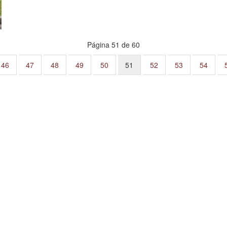
Página 51 de 60
46
47
48
49
50
51
52
53
54