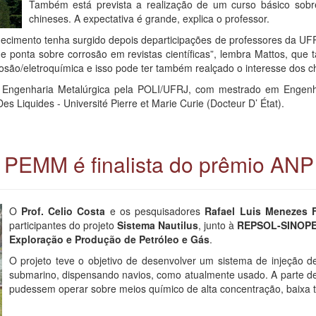
Também está prevista a realização de um curso básico sobre
chineses. A expectativa é grande, explica o professor.
hecimento tenha surgido depois departicipações de professores da UF
 ponta sobre corrosão em revistas científicas”, lembra Mattos, que t
osão/eletroquímica e isso pode ter também realçado o interesse dos c
em Engenharia Metalúrgica pela POLI/UFRJ, com mestrado em Engen
 Liquides - Université Pierre et Marie Curie (Docteur D’ État).
 PEMM é finalista do prêmio ANP
O
Prof. Celio Costa
e os pesquisadores
Rafael Luis Menezes F
participantes do projeto
Sistema Nautilus
, junto à
REPSOL-SINOP
Exploração e Produção de Petróleo e Gás
.
O projeto teve o objetivo de desenvolver um sistema de injeção 
submarino, dispensando navios, como atualmente usado. A parte de
pudessem operar sobre meios químico de alta concentração, baixa 