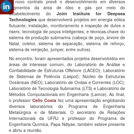
O novo contrato prevê o desenvolvimento em diversos
segmentos da área de óleo e gás por meio do
estabelecimento do
Joint Institute for Deepsea
Technologies
que desenvolverá projetos em energia eólica
flutuante; instalação, monitoramento e inspeção de dutos e
risers; tecnologia de poços inteligentes; e técnicas-chave do
sistema de produção submarina (cabeça de poço, árvore de
Natal, coletor, sistema de separação, sistema de reforço,
sistema de reinjeção, jumper, entre outros).
No encontro, foram apresentados projetos desenvolvidos em
áreas de interesse comum, do Laboratório de Análise e
Confiabilidade de Estruturas Offshore (LACEO); Laboratório
de Sistemas de Potência (Laspot); Núcleo de Estruturas
Oceânicas (NEO); Laboratório de Ondas e Correntes (LOC);
Laboratório de Tecnologia Submarina (LTS) e Laboratório de
Métodos Computacionais em Engenharia (Lamce). Ao final,
o professor
Celio Costa
fez uma apresentação englobando
diversos laboratórios do Programa de Engenharia
Metalúrgica e de Materiais. O secretário de Relações
Internacionais da UFRJ e professor do Programa de
Engenharia Química, Papa Ndiyae, também esteve presente
e abriu a reunião.