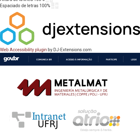
Espaciado de letras
100
%
Web Accessibility plugin
by DJ-Extensions.com
COMUNICA BR
ACESSO À INFORMAÇÃO
PARTICIPE
LEGISL
IR
PARA
O
CONTEÚDO