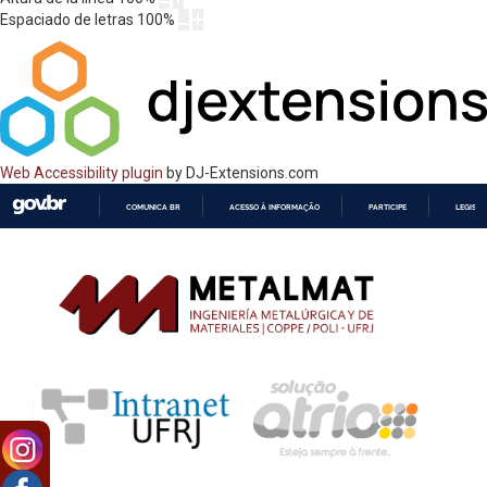
Espaciado de letras
100
%
Web Accessibility plugin
by DJ-Extensions.com
COMUNICA BR
ACESSO À INFORMAÇÃO
PARTICIPE
LEGISL
IR
PARA
O
CONTEÚDO