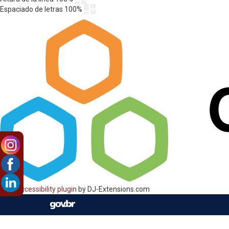
Espaciado de letras
100
%
Web Accessibility plugin
by DJ-Extensions.com